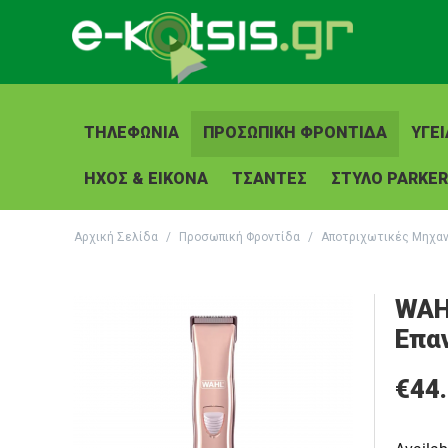
ΤΗΛΕΦΩΝΊΑ
ΠΡΟΣΩΠΙΚΉ ΦΡΟΝΤΊΔΑ
ΥΓΕΊ
ΉΧΟΣ & ΕΙΚΌΝΑ
ΤΣΆΝΤΕΣ
ΣΤΥΛΟ PARKER
Αρχική Σελίδα
/
Προσωπική Φροντίδα
/
Αποτριχωτικές Μηχα
WAH
Επα
€
44