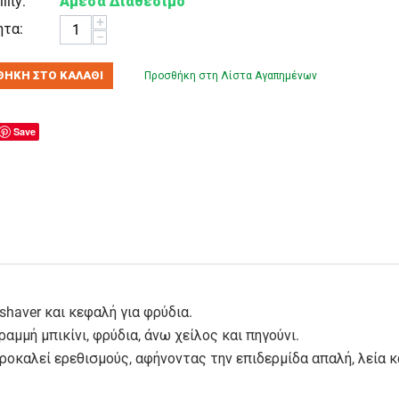
lity:
Άμεσα Διαθέσιμο
+
τα:
−
ΉΚΗ ΣΤΟ ΚΑΛΆΘΙ
Προσθήκη στη Λίστα Αγαπημένων
Save
shaver και κεφαλή για φρύδια.
μμή μπικίνι, φρύδια, άνω χείλος και πηγούνι.
ροκαλεί ερεθισμούς, αφήνοντας την επιδερμίδα απαλή, λεία 