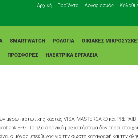
Αρχική
Προϊόντα
Λογαριασμός
Καλάθι
Α
SMARTWATCH
ΡΟΛΌΓΙΑ
ΟΙΚΙΑΚΈΣ ΜΙΚΡΟΣΥΣΚΕ
ΠΡΟΣΦΟΡΕΣ
ΗΛΕΚΤΡΙΚΑ ΕΡΓΑΛΕΙΑ
ών μέσω πιστωτικής κάρτας VISA, MASTERCARD και PREPAID 
robank EFG. Το ηλεκτρονικό μας κατάστημα δεν τηρεί στοιχε
ίναι ο μόνος υπεύθυνος για την σωστή καταγραφή και την αλή