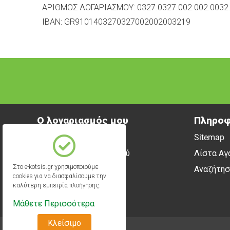
ΑΡΙΘΜΟΣ ΛΟΓΑΡΙΑΣΜΟΥ:
0327.0327.002.002.0032
IBAN: GR9101403270327002002003219
Ο λογαριασμός μου
Πληροφ
Είσοδος
Sitemap
Δημιουργία Λογαριασμού
Λίστα Αγ
Στο e-kotsis.gr χρησιμοποιούμε
Αναζήτησ
cookies για να διασφαλίσουμε την
καλύτερη εμπειρία πλοήγησης.
Μάθετε Περισσότερα
Κλείσιμο