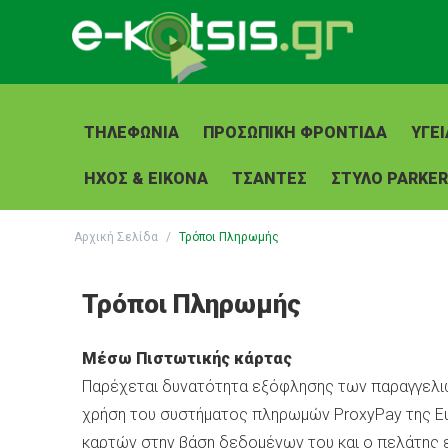
ΤΗΛΕΦΩΝΊΑ
ΠΡΟΣΩΠΙΚΉ ΦΡΟΝΤΊΔΑ
ΥΓΕΊ
ΉΧΟΣ & ΕΙΚΌΝΑ
ΤΣΆΝΤΕΣ
ΣΤΥΛΟ PARKER
Αρχική Σελίδα
/
Τρόποι Πληρωμής
Τρόποι Πληρωμής
Μέσω Πιστωτικής κάρτας
Παρέχεται δυνατότητα εξόφλησης των παραγγελι
χρήση του συστήματος πληρωμών ProxyPay της Eu
καρτών στην βάση δεδομένων του και ο πελάτης ε