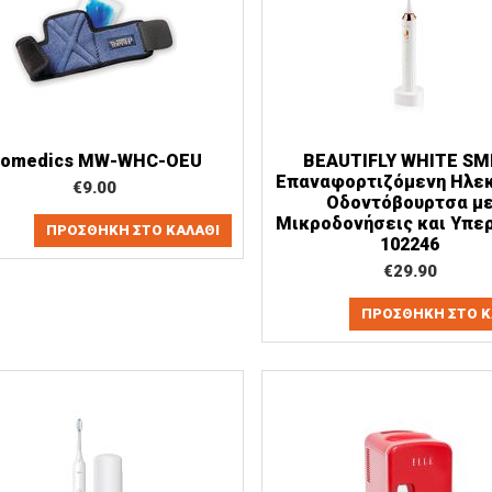
omedics MW-WHC-OEU
BEAUTIFLY WHITE SM
Επαναφορτιζόμενη Ηλε
€
9.00
Οδοντόβουρτσα μ
Μικροδονήσεις και Υπε
ΠΡΟΣΘΉΚΗ ΣΤΟ ΚΑΛΆΘΙ
102246
€
29.90
ΠΡΟΣΘΉΚΗ ΣΤΟ Κ