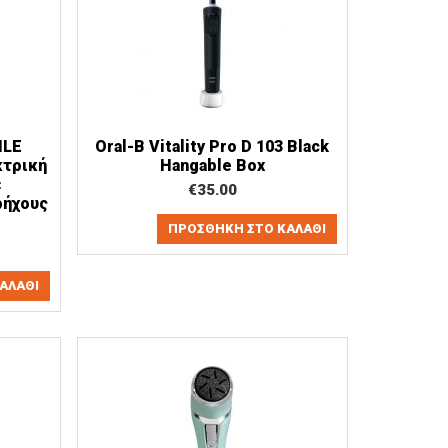
ILE
Oral-B Vitality Pro D 103 Black
κτρική
Hangable Box
ε
€
35.00
ρήχους
ΠΡΟΣΘΉΚΗ ΣΤΟ ΚΑΛΆΘΙ
ΑΛΆΘΙ