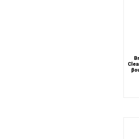
B
Clea
βο