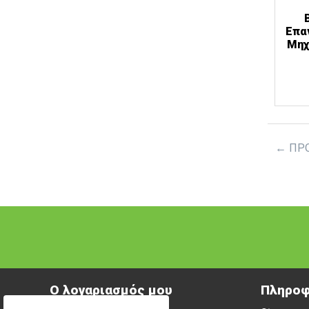
Επα
Μηχ
ΠΡ
Ο λογαριασμός μου
Πληροφ