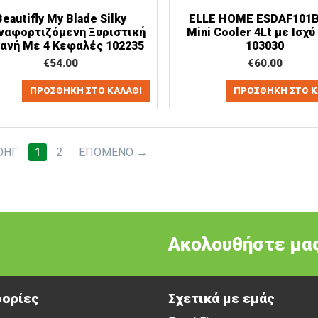
Beautifly My Blade Silky
ELLE HOME ESDAF101
ναφορτιζόμενη Ξυριστική
Mini Cooler 4Lt με Ισχύ
ανή Με 4 Κεφαλές 102235
103030
€
54.00
€
60.00
ΠΡΟΣΘΉΚΗ ΣΤΟ ΚΑΛΆΘΙ
ΠΡΟΣΘΉΚΗ ΣΤΟ Κ
ΟΗΓ
1
2
ΕΠΌΜΕΝΟ
Ακολουθήστε μας
ορίες
Σχετικά με εμάς