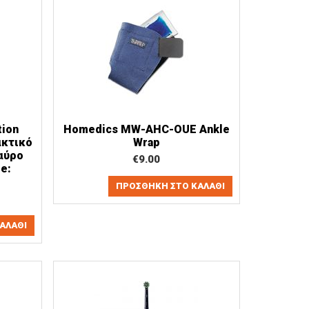
tion
Homedics MW-AHC-OUE Ankle
ακτικό
Wrap
αύρο
€
9.00
e:
ΠΡΟΣΘΉΚΗ ΣΤΟ ΚΑΛΆΘΙ
ΑΛΆΘΙ