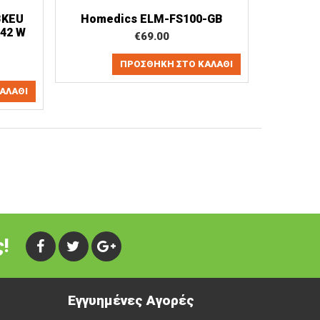
BKEU
Homedics ELM-FS100-GB
 42 W
€
69.00
ΠΡΟΣΘΉΚΗ ΣΤΟ ΚΑΛΆΘΙ
ΑΛΆΘΙ
!
Εγγυημένες Αγορές