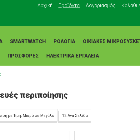
Αρχική
Προϊόντα
Λογαριασμός
Καλάθι
Α
SMARTWATCH
ΡΟΛΌΓΙΑ
ΟΙΚΙΑΚΈΣ ΜΙΚΡΟΣΥΣΚΕ
ΠΡΟΣΦΟΡΕΣ
ΗΛΕΚΤΡΙΚΑ ΕΡΓΑΛΕΙΑ
ς
ευές περιποίησης
μιση με Τιμή: Μικρό σε Μεγάλο
12 Ανα Σελίδα