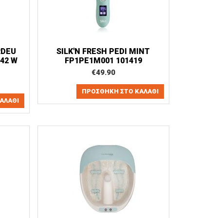
RDEU
SILK'N FRESH PEDI MINT
 42 W
FP1PE1M001 101419
€
49.90
ΠΡΟΣΘΉΚΗ ΣΤΟ ΚΑΛΆΘΙ
ΑΛΆΘΙ