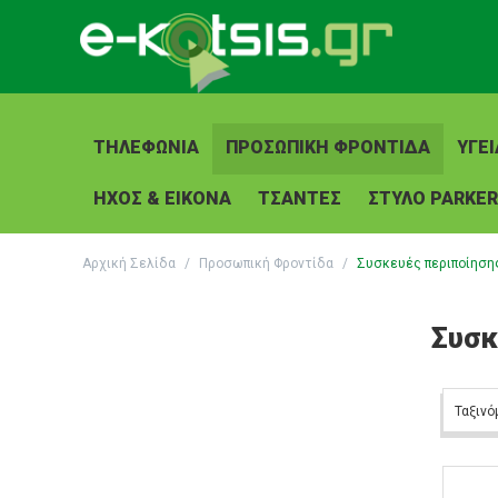
ΤΗΛΕΦΩΝΊΑ
ΠΡΟΣΩΠΙΚΉ ΦΡΟΝΤΊΔΑ
ΥΓΕΊ
ΉΧΟΣ & ΕΙΚΌΝΑ
ΤΣΆΝΤΕΣ
ΣΤΥΛΟ PARKER
Αρχική Σελίδα
/
Προσωπική Φροντίδα
/
Συσκευές περιποίηση
Συσκ
Ταξινό