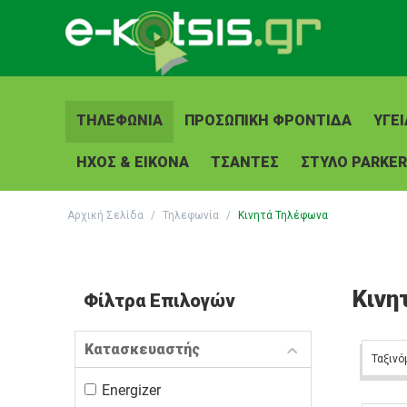
ΤΗΛΕΦΩΝΊΑ
ΠΡΟΣΩΠΙΚΉ ΦΡΟΝΤΊΔΑ
ΥΓΕΊ
ΉΧΟΣ & ΕΙΚΌΝΑ
ΤΣΆΝΤΕΣ
ΣΤΥΛΟ PARKER
Αρχική Σελίδα
/
Τηλεφωνία
/
Κινητά Τηλέφωνα
Κινη
Φίλτρα Επιλογών
Κατασκευαστής
Ταξινό
Energizer