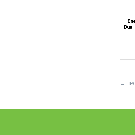
En
Dual
ΠΡ