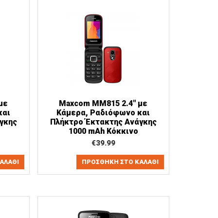
με
Maxcom MM815 2.4" με
και
Κάμερα, Ραδιόφωνο και
γκης
Πλήκτρο Έκτακτης Ανάγκης
1000 mAh Κόκκινο
€
39.99
ΑΛΆΘΙ
ΠΡΟΣΘΉΚΗ ΣΤΟ ΚΑΛΆΘΙ