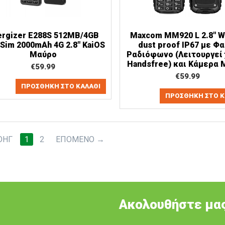
ergizer E288S 512MB/4GB
Maxcom MM920 L 2.8" W
 Sim 2000mAh 4G 2.8" KaiOS
dust proof IP67 με Φα
Μαύρο
Ραδιόφωνο (Λειτουργεί
Handsfree) και Κάμερα
€
59.99
€
59.99
ΠΡΟΣΘΉΚΗ ΣΤΟ ΚΑΛΆΘΙ
ΠΡΟΣΘΉΚΗ ΣΤΟ Κ
ΟΗΓ
1
2
ΕΠΌΜΕΝΟ
Ακολουθήστε μας