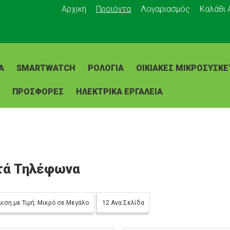
Αρχική
Προϊόντα
Λογαριασμός
Καλάθι
Α
SMARTWATCH
ΡΟΛΌΓΙΑ
ΟΙΚΙΑΚΈΣ ΜΙΚΡΟΣΥΣΚΕ
ΠΡΟΣΦΟΡΕΣ
ΗΛΕΚΤΡΙΚΑ ΕΡΓΑΛΕΙΑ
τά Τηλέφωνα
μιση με Τιμή: Μικρό σε Μεγάλο
12 Ανα Σελίδα