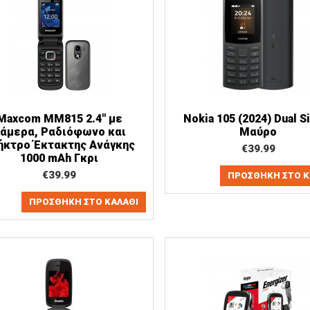
Maxcom MM815 2.4" με
Nokia 105 (2024) Dual S
άμερα, Ραδιόφωνο και
Μαύρο
ήκτρο Έκτακτης Ανάγκης
€
39.99
1000 mAh Γκρι
€
39.99
ΠΡΟΣΘΉΚΗ ΣΤΟ Κ
ΠΡΟΣΘΉΚΗ ΣΤΟ ΚΑΛΆΘΙ