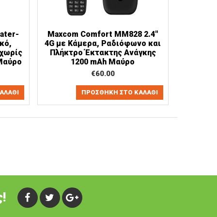
ater-
Maxcom Comfort MM828 2.4"
κό,
4G με Κάμερα, Ραδιόφωνο και
 χωρίς
Πλήκτρο Έκτακτης Ανάγκης
 Μαύρο
1200 mAh Μαύρο
€
60.00
ΑΛΆΘΙ
ΠΡΟΣΘΉΚΗ ΣΤΟ ΚΑΛΆΘΙ
!