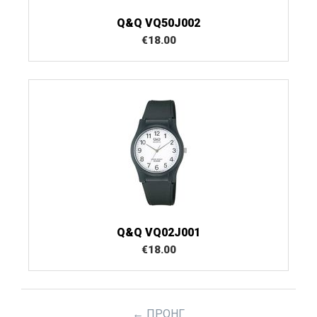
Q&Q VQ50J002
€
18.00
Q&Q VQ02J001
€
18.00
ΠΡΟΗΓ