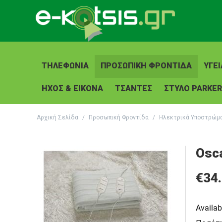
ΤΗΛΕΦΩΝΊΑ
ΠΡΟΣΩΠΙΚΉ ΦΡΟΝΤΊΔΑ
ΥΓΕΊ
ΉΧΟΣ & ΕΙΚΌΝΑ
ΤΣΆΝΤΕΣ
ΣΤΥΛΟ PARKER
Αρχική Σελίδα
/
Προσωπική Φροντίδα
/
Ηλεκτρικά Υποστρώμ
Osc
€
34
Availabi