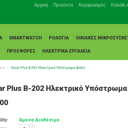
Αρχική
Προϊόντα
Λογαριασμός
Καλάθι
Α
SMARTWATCH
ΡΟΛΌΓΙΑ
ΟΙΚΙΑΚΈΣ ΜΙΚΡΟΣΥΣΚΕ
ΠΡΟΣΦΟΡΕΣ
ΗΛΕΚΤΡΙΚΑ ΕΡΓΑΛΕΙΑ
ατα
/
Oscar Plus B-202 Ηλεκτρικό Υπόστρωμα Διπλό
ar Plus B-202 Ηλεκτρικό Υπόστρωμα
.00
lity:
Άμεσα Διαθέσιμο
+