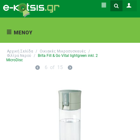
ΜΕΝΟΎ
Αρχική Σελίδα
/
Οικιακές Μικροσυσκευές
/
Φίλτρα Νερού
/
Brita Fill & Go Vital lightgreen inkl. 2
MicroDisc
6
of
15